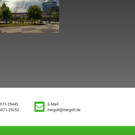
6071-25445
E-Mail:
06071-25252
hergott@hergott.de